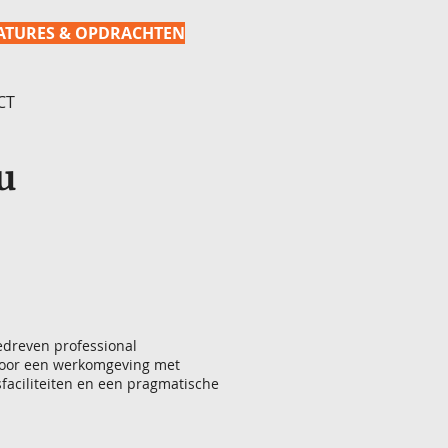
ATURES & OPDRACHTEN
CT
u
edreven professional
 door een werkomgeving met
faciliteiten en een pragmatische