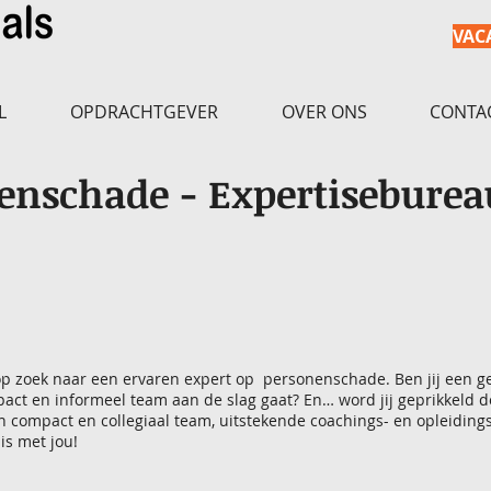
VAC
L
OPDRACHTGEVER
OVER ONS
CONTA
enschade - Expertiseburea
 op zoek naar een ervaren expert op personenschade. Ben jij een g
pact en informeel team aan de slag gaat? En… word jij geprikkeld
 compact en collegiaal team, uitstekende coachings- en opleidings
s met jou!