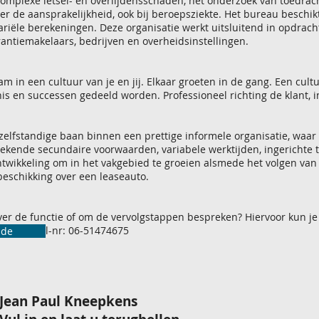
omplexe letsel- en overlijdensschaden, het onderzoek van toedrac
er de aansprakelijkheid, ook bij beroepsziekte. Het bureau beschik
ariële berekeningen. Deze organisatie werkt uitsluitend in opdrach
antiemakelaars, bedrijven en overheidsinstellingen.
m in een cultuur van je en jij. Elkaar groeten in de gang. Een cult
is en successen gedeeld worden. Professioneel richting de klant, in
elfstandige baan binnen een prettige informele organisatie, waar a
tekende secundaire voorwaarden, variabele werktijden, ingerichte 
twikkeling om in het vakgebied te groeien alsmede het volgen van 
eschikking over een leaseauto.
over de functie of om de vervolgstappen bespreken? Hiervoor kun 
oord op tel-nr: 06-51474675
ade
Jean Paul Kneepkens