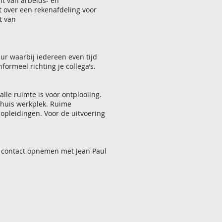
ht van arbeids- en
t over een rekenafdeling voor
t van
uur waarbij iedereen even tijd
formeel richting je collega’s.
lle ruimte is voor ontplooiing.
thuis werkplek. Ruime
opleidingen. Voor de uitvoering
je contact opnemen met Jean Paul