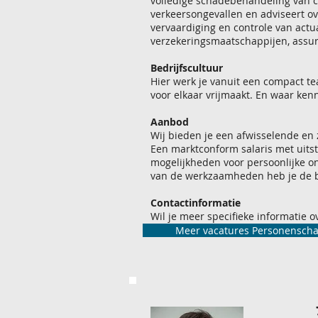
volledige schadebehandeling van c
verkeersongevallen en adviseert ov
vervaardiging en controle van actu
verzekeringsmaatschappijen, assur
Bedrijfscultuur
Hier werk je vanuit een compact tea
voor elkaar vrijmaakt. En waar kenn
Aanbod
Wij bieden je een afwisselende en z
Een marktconform salaris met uits
mogelijkheden voor persoonlijke on
van de werkzaamheden heb je de b
Contactinformatie
Wil je meer specifieke informatie 
Kneepkens, hij staat je graag ter w
Meer vacatures Personensch