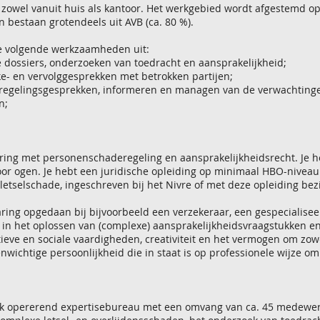
zowel vanuit huis als kantoor.
Het werkgebied wordt afgestemd op 
 bestaan grotendeels uit AVB (ca. 80 %).
e volgende werkzaamheden uit:
 dossiers, onderzoeken van toedracht en aansprakelijkheid;
ake- en vervolggesprekken met betrokken partijen;
eregelingsgesprekken, informeren en managen van de verwachtinge
n;
varing met personenschaderegeling en aansprakelijkheidsrecht. Je 
oor ogen. Je hebt een juridische opleiding op minimaal HBO-niveau. 
letselschade, ingeschreven bij het Nivre of met deze opleiding bez
varing opgedaan bij bijvoorbeeld een verzekeraar, een gespecialise
 in het oplossen van (complexe) aansprakelijkheidsvraagstukken e
eve en sociale vaardigheden, creativiteit en het vermogen om zow
enwichtige persoonlijkheid die in staat is op professionele wijze o
jk opererend expertisebureau met een omvang van ca. 45 medewer